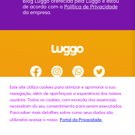
Blog Luggo oferecida pela Luggo e estou
de acordo com a
Política de Privacidade
da empresa.
Este site utiliza cookies para otimizar e aprimorar a sua
Luggo todos os direitos reservados.
navegação, além de aperfeiçoar a experiência dos nossos
usuários. Todos os cookies, com exceção dos
essenciais
,
necessitam do seu consentimento para serem executados.
Sobre Nós
Para saber mais detalhes sobre como seus dados são
utilizados acesse o nosso
Portal da Privacidade.
FAQ
FAQ Luggers